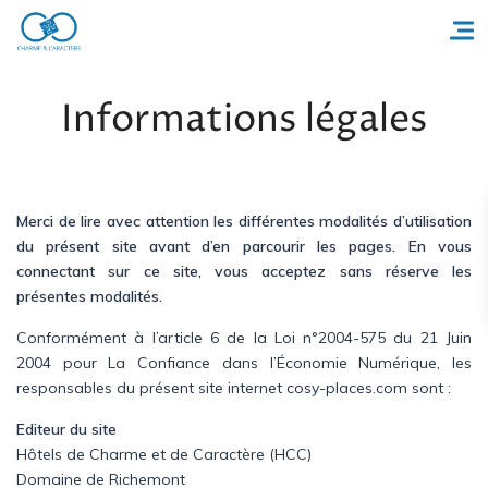
Informations légales
Accueil
Réserver un séjour
Merci de lire avec attention les différentes modalités d’utilisation
du présent site avant d’en parcourir les pages. En vous
Nos adresses en France
connectant sur ce site, vous acceptez sans réserve les
présentes modalités.
Nos adresses dans le monde
Conformément à l’article 6 de la Loi n°2004-575 du 21 Juin
Nos collections
2004 pour La Confiance dans l’Économie Numérique, les
responsables du présent site internet cosy-places.com sont :
Notre programme de fidélité
Editeur du site
Hôtels de Charme et de Caractère (HCC)
Ecrivez-nous
Domaine de Richemont