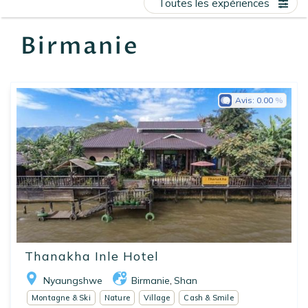
Toutes les expériences
EN
FR
ES
Birmanie
Avis:
0.00
Thanakha Inle Hotel
Nyaungshwe
Birmanie
Shan
,
Montagne & Ski
Nature
Village
Cash & Smile