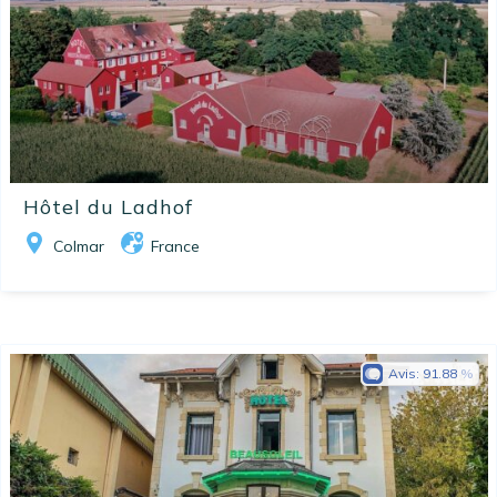
Hôtel du Ladhof
Colmar
France
Avis:
91.88