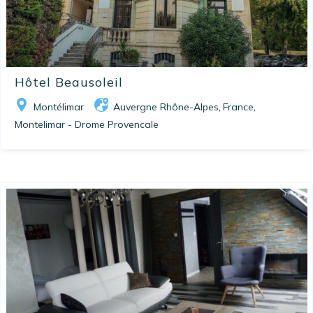
Hôtel Beausoleil
Montélimar
Auvergne Rhône-Alpes
France
,
,
Montelimar - Drome Provencale