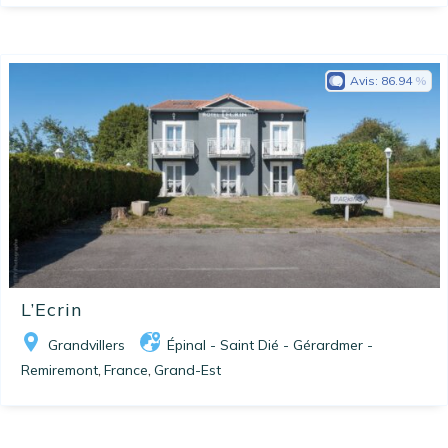
Avis:
86.94
L’Ecrin
Grandvillers
Épinal - Saint Dié - Gérardmer -
Remiremont
France
Grand-Est
,
,