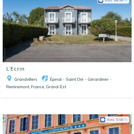
Avis:
86.94
L’Ecrin
Grandvillers
Épinal - Saint Dié - Gérardmer -
Remiremont
France
Grand-Est
,
,
Avis:
0.00