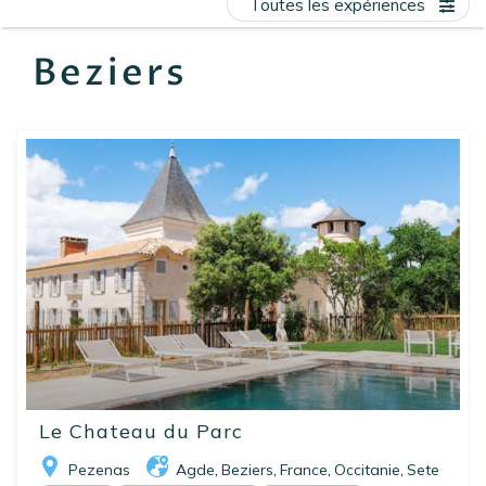
Toutes les expériences
EN
FR
ES
Beziers
Le Chateau du Parc
Pezenas
Agde
Beziers
France
Occitanie
Sete
,
,
,
,