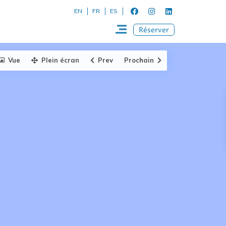
EN
FR
ES
Réserver
Vue
Plein écran
Prev
Prochain