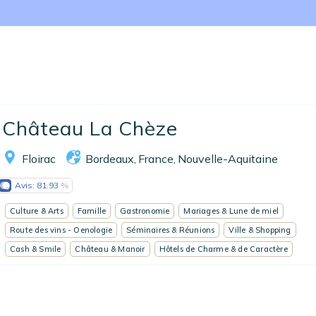
Nos collections
Notre programme de fidélité
Ecrivez-nous
EN
FR
ES
Château La Chèze
Floirac
Bordeaux
France
Nouvelle-Aquitaine
,
,
Avis:
81.93
Culture & Arts
Famille
Gastronomie
Mariages & Lune de miel
Route des vins - Oenologie
Séminaires & Réunions
Ville & Shopping
Cash & Smile
Château & Manoir
Hôtels de Charme & de Caractère