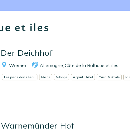
Nos adresses en France
Nos adresses dans le monde
ue et iles
Nos collections
Notre programme de fidélité
Der Deichhof
Ecrivez-nous
Wremen
Allemagne
Côte de la Baltique et iles
,
EN
FR
ES
Les pieds dans l'eau
Plage
Village
Appart Hôtel
Cash & Smile
Ri
Warnemünder Hof