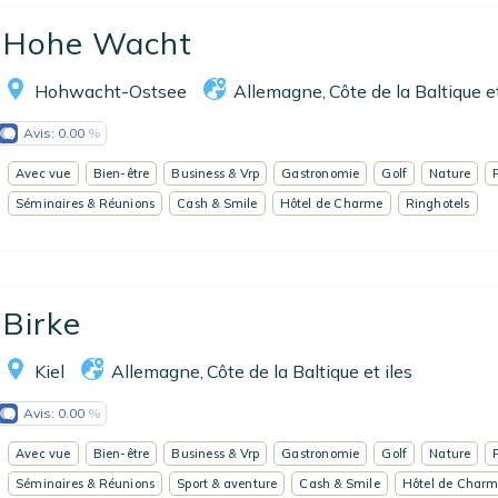
Hohe Wacht
Hohwacht-Ostsee
Allemagne
Côte de la Baltique et
,
Avis:
0.00
Avec vue
Bien-être
Business & Vrp
Gastronomie
Golf
Nature
Séminaires & Réunions
Cash & Smile
Hôtel de Charme
Ringhotels
Birke
Kiel
Allemagne
Côte de la Baltique et iles
,
Avis:
0.00
Avec vue
Bien-être
Business & Vrp
Gastronomie
Golf
Nature
Séminaires & Réunions
Sport & aventure
Cash & Smile
Hôtel de Char