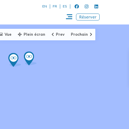
EN
FR
ES
Réserver
Vue
Plein écran
Prev
Prochain