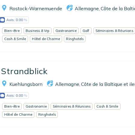
Rostock-Warnemuende
Allemagne
Côte de la Balti
,
Avis:
0.00
Bien-être
Business & Vrp
Gastronomie
Golf
Séminaires & Réunions
Cash & Smile
Hôtel de Charme
Ringhotels
Strandblick
Kuehlungsborn
Allemagne
Côte de la Baltique et ile
,
Avis:
0.00
Bien-être
Gastronomie
Séminaires & Réunions
Cash & Smile
Hôtel de Charme
Ringhotels