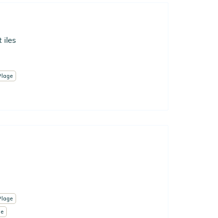
 iles
Plage
Plage
me