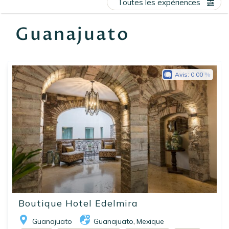
Toutes les expériences
EN
FR
ES
Guanajuato
Avis:
0.00
Boutique Hotel Edelmira
Guanajuato
Guanajuato
Mexique
,