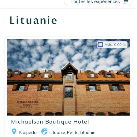
Toutes les expériences
EN
FR
ES
Lituanie
Avis:
0.00
Michaelson Boutique Hotel
Klaipėda
Lituanie
Petite Lituanie
,