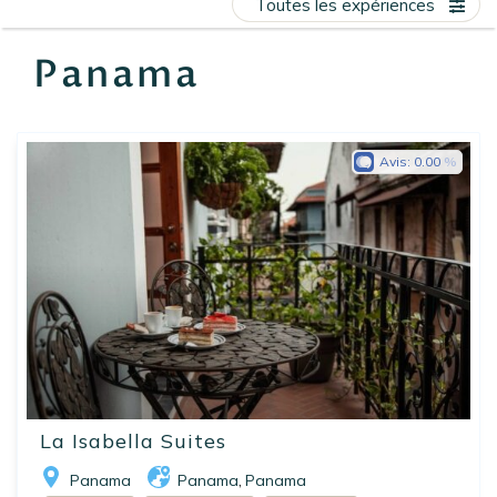
Toutes les expériences
EN
FR
ES
Panama
Avis:
0.00
La Isabella Suites
Panama
Panama
Panama
,