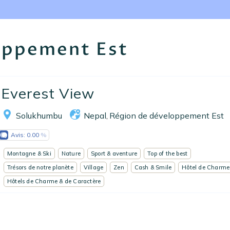
Nos collections
Notre programme de fidélité
oppement Est
Ecrivez-nous
EN
FR
ES
Everest View
Solukhumbu
Nepal
Région de développement Est
,
Avis:
0.00
Montagne & Ski
Nature
Sport & aventure
Top of the best
Trésors de notre planète
Village
Zen
Cash & Smile
Hôtel de Charme
Hôtels de Charme & de Caractère