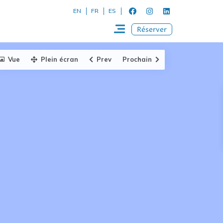
EN
FR
ES
Réserver
Vue
Plein écran
Prev
Prochain