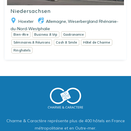
Niedersachsen
Hoexter
Allemagne
Weserbergland Rhénanie-
,
du-Nord-Westphalie
Bien-être
Business & Vrp
Gastronomie
Séminaires & Réunions
Cash & Smile
Hôtel de Charme
Ringhotels
Charme & Caractère représente plus de 400 hôtels en France
métropolitaine et en Outre-mer.