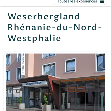
Toutes les expériences
EN
FR
ES
Weserbergland
Rhénanie-du-Nord-
Westphalie