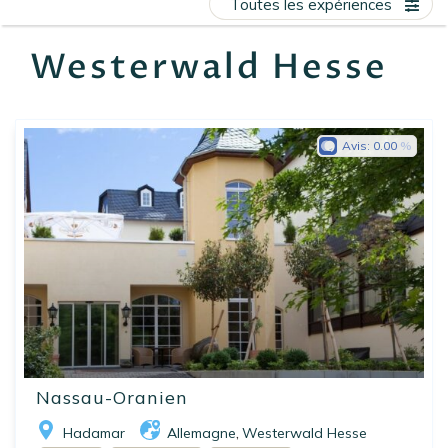
Toutes les expériences
EN
FR
ES
Westerwald Hesse
Avis:
0.00
Nassau-Oranien
Hadamar
Allemagne
Westerwald Hesse
,