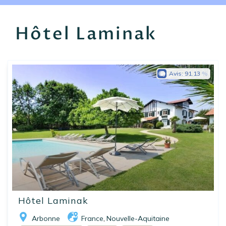
EN
FR
ES
Hôtel Laminak
Avis:
91.13
Hôtel Laminak
Arbonne
France
Nouvelle-Aquitaine
,