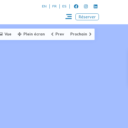
EN
FR
ES
Réserver
Vue
Plein écran
Prev
Prochain