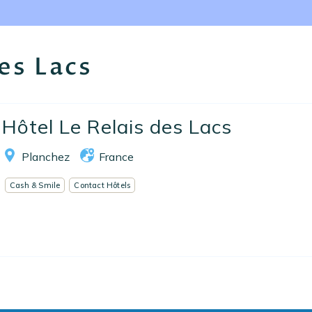
Nos collections
Notre programme de fidélité
es Lacs
Ecrivez-nous
EN
FR
ES
Hôtel Le Relais des Lacs
Planchez
France
Cash & Smile
Contact Hôtels