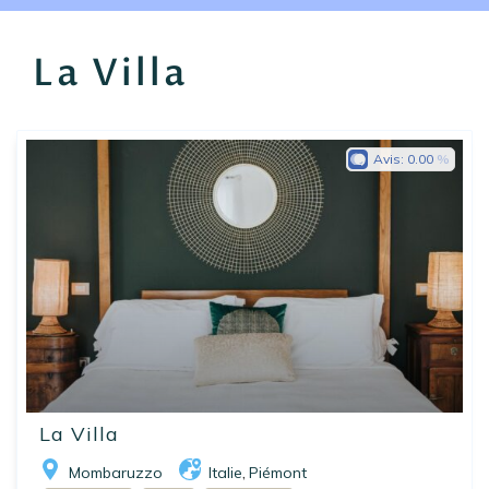
EN
FR
ES
La Villa
Avis:
0.00
La Villa
Mombaruzzo
Italie
Piémont
,