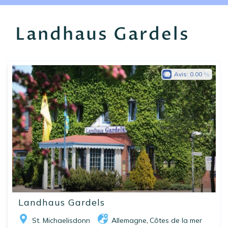
EN
FR
ES
Landhaus Gardels
Avis:
0.00
Landhaus Gardels
St. Michaelisdonn
Allemagne
Côtes de la mer
,