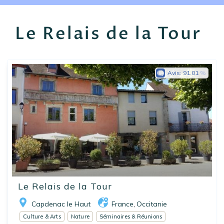
EN
FR
ES
Le Relais de la Tour
Avis:
91.01
Le Relais de la Tour
Capdenac le Haut
France
Occitanie
,
Culture & Arts
Nature
Séminaires & Réunions