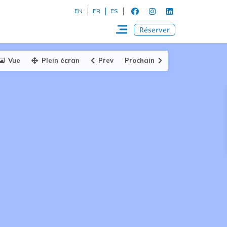
EN
FR
ES
Réserver
Vue
Plein écran
Prev
Prochain