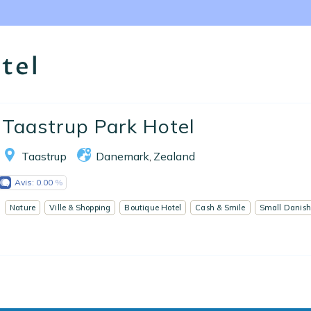
Nos collections
Notre programme de fidélité
tel
Ecrivez-nous
EN
FR
ES
Taastrup Park Hotel
Taastrup
Danemark
Zealand
,
Avis:
0.00
Nature
Ville & Shopping
Boutique Hotel
Cash & Smile
Small Danish