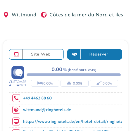
EN
FR
ES
Wittmund
Côtes de la mer du Nord et iles
Site Web
Réserver
0.00
(
basé sur
0
avis
)
0.00
0.00
0.00
+49 4462 88 60
wittmund@ringhotels.de
https://www.ringhotels.de/en/hotel_detail/ringhotel-re