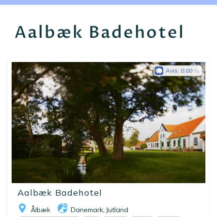
EN
FR
ES
Aalbæk Badehotel
Avis:
0.00
Aalbæk Badehotel
Ålbæk
Danemark
Jutland
,