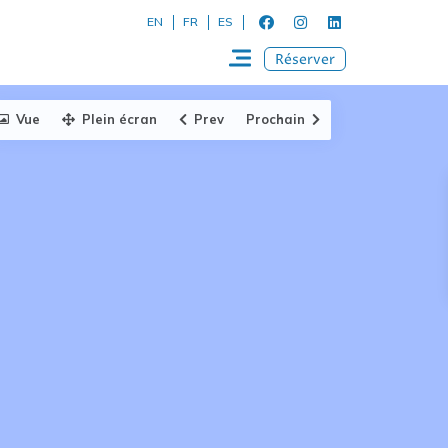
EN
FR
ES
Réserver
Vue
Plein écran
Prev
Prochain