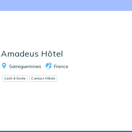
Nos collections
Notre programme de fidélité
Ecrivez-nous
EN
FR
ES
Amadeus Hôtel
Sarreguemines
France
Cash & Smile
Contact Hôtels