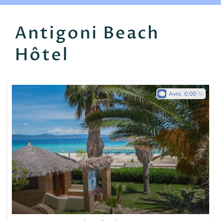
EN
FR
ES
Antigoni Beach
Hôtel
Avis:
0.00