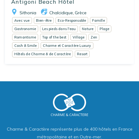
Antigoni Beach Hôtel
Sithonia
Chalcidique
Grèce
,
Avec vue
Bien-être
Eco-Responsable
Famille
Gastronomie
Les pieds dans l'eau
Nature
Plage
Romantisme
Top of the best
Village
Zen
Cash & Smile
Charme et Caractère Luxury
Hôtels de Charme & de Caractère
Resort
Charme & Caractère représente plus de 400 hôtels en France
métropolitaine et en Outre-mer.