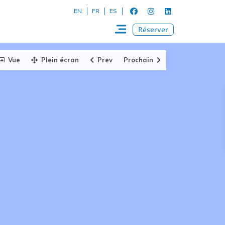
EN
FR
ES
Réserver
Vue
Plein écran
Prev
Prochain