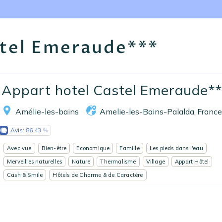
Nos collections
Notre programme de fidélité
stel Emeraude***
Ecrivez-nous
EN
FR
ES
Appart hotel Castel Emeraude**
Amélie-les-bains
Amelie-les-Bains-Palalda
France
,
Avis:
86.43
Avec vue
Bien-être
Economique
Famille
Les pieds dans l'eau
Merveilles naturelles
Nature
Thermalisme
Village
Appart Hôtel
Cash & Smile
Hôtels de Charme & de Caractère