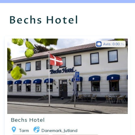
EN
FR
ES
Bechs Hotel
Avis:
0.00
Bechs Hotel
Tarm
Danemark
Jutland
,