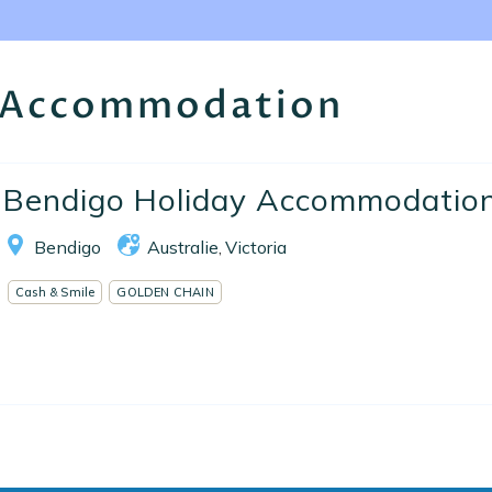
Nos collections
Notre programme de fidélité
y Accommodation
Ecrivez-nous
EN
FR
ES
Bendigo Holiday Accommodatio
Bendigo
Australie
Victoria
,
Cash & Smile
GOLDEN CHAIN