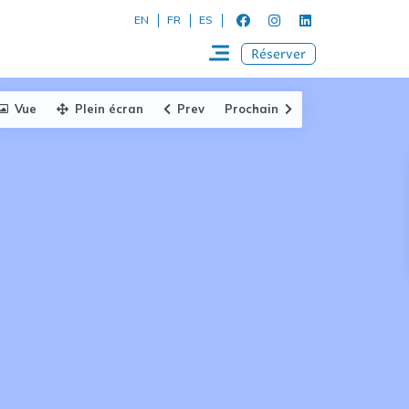
EN
FR
ES
Réserver
Vue
Plein écran
Prev
Prochain