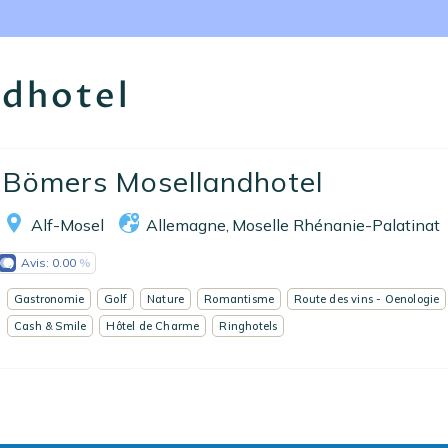
Nos collections
Notre programme de fidélité
dhotel
Ecrivez-nous
EN
FR
ES
Bömers Mosellandhotel
Alf-Mosel
Allemagne
Moselle Rhénanie-Palatinat
,
Avis:
0.00
Gastronomie
Golf
Nature
Romantisme
Route des vins - Oenologie
Cash & Smile
Hôtel de Charme
Ringhotels