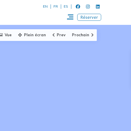
EN
FR
ES
Réserver
Vue
Plein écran
Prev
Prochain