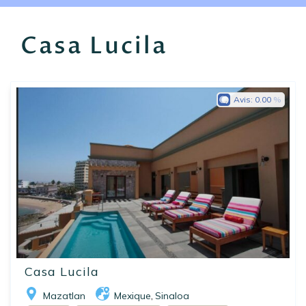
EN
FR
ES
Casa Lucila
Avis:
0.00
Casa Lucila
Mazatlan
Mexique
Sinaloa
,