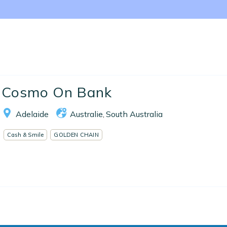
Nos collections
Notre programme de fidélité
Ecrivez-nous
EN
FR
ES
Cosmo On Bank
Adelaide
Australie
South Australia
,
Cash & Smile
GOLDEN CHAIN