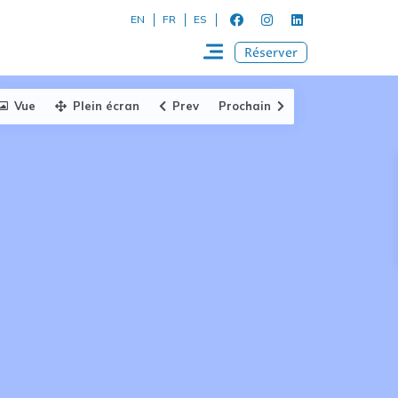
EN
FR
ES
Réserver
Vue
Plein écran
Prev
Prochain