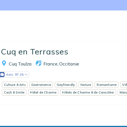
Nos collections
Notre programme de fidélité
Ecrivez-nous
EN
FR
ES
Cuq en Terrasses
Cuq Toulza
France
Occitanie
,
Avis:
97.26
Culture & Arts
Gastronomie
Gayfriendly
Nature
Romantisme
Vil
Cash & Smile
Hôtel de Charme
Hôtels de Charme & de Caractère
Mais