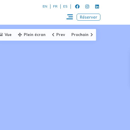
EN
FR
ES
Réserver
Vue
Plein écran
Prev
Prochain