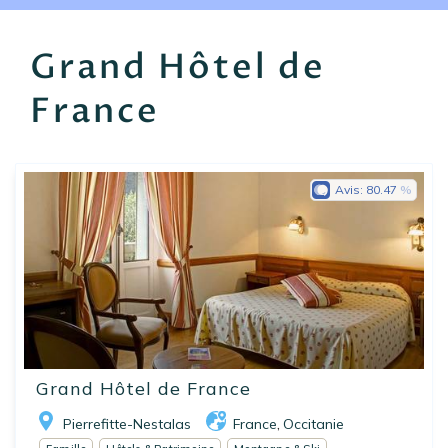
EN
FR
ES
Grand Hôtel de
France
Avis:
80.47
Grand Hôtel de France
Pierrefitte-Nestalas
France
Occitanie
,