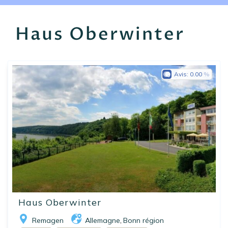
EN
FR
ES
Haus Oberwinter
Avis:
0.00
Haus Oberwinter
Remagen
Allemagne
Bonn région
,