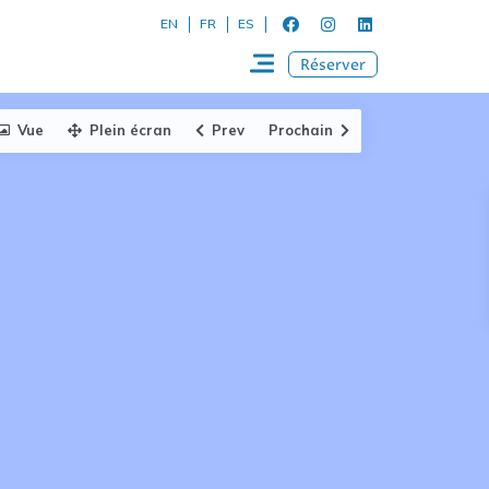
EN
FR
ES
Réserver
Vue
Plein écran
Prev
Prochain