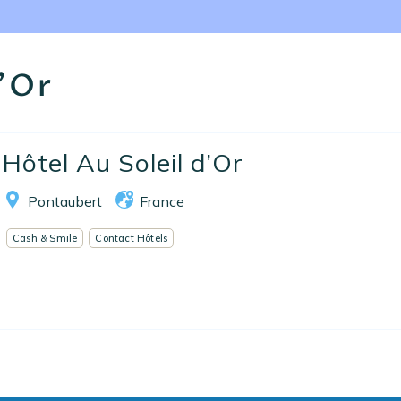
Nos collections
Notre programme de fidélité
d'Or
Ecrivez-nous
EN
FR
ES
Hôtel Au Soleil d’Or
Pontaubert
France
Cash & Smile
Contact Hôtels