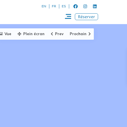
EN
FR
ES
Réserver
Vue
Plein écran
Prev
Prochain