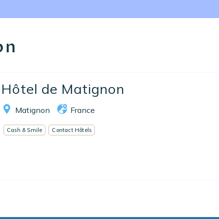
Nos collections
Notre programme de fidélité
on
Ecrivez-nous
EN
FR
ES
Hôtel de Matignon
Matignon
France
Cash & Smile
Contact Hôtels