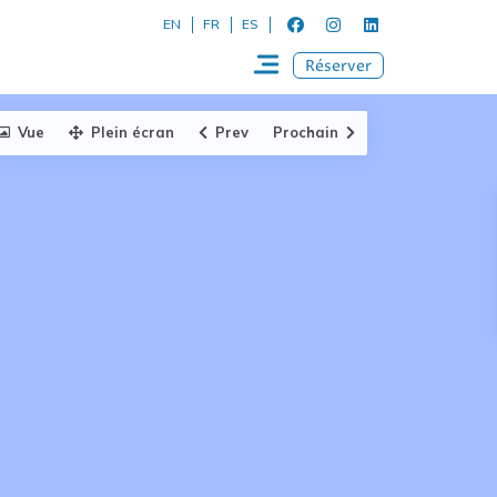
EN
FR
ES
Réserver
Vue
Plein écran
Prev
Prochain