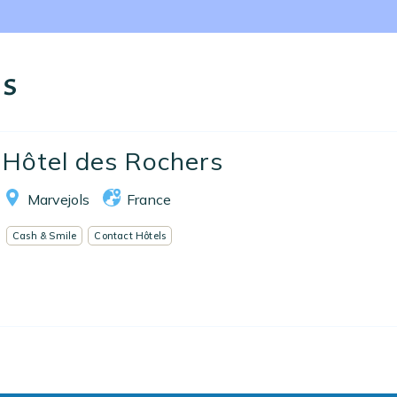
Nos collections
Notre programme de fidélité
rs
Ecrivez-nous
EN
FR
ES
Hôtel des Rochers
Marvejols
France
Cash & Smile
Contact Hôtels