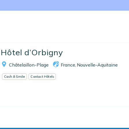
Nos collections
Notre programme de fidélité
Ecrivez-nous
EN
FR
ES
Hôtel d’Orbigny
Châtelaillon-Plage
France
Nouvelle-Aquitaine
,
Cash & Smile
Contact Hôtels