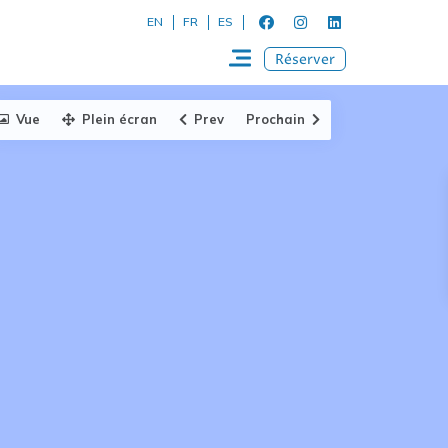
EN
FR
ES
Réserver
Vue
Plein écran
Prev
Prochain