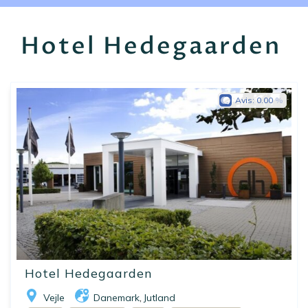
EN
FR
ES
Hotel Hedegaarden
Avis:
0.00
Hotel Hedegaarden
Vejle
Danemark
Jutland
,