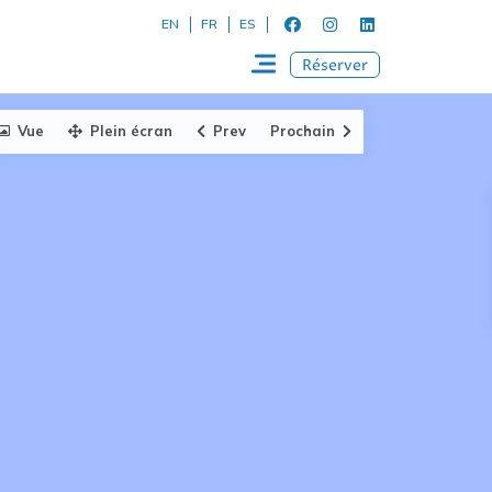
EN
FR
ES
Réserver
Vue
Plein écran
Prev
Prochain