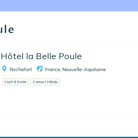
Nos collections
Notre programme de fidélité
ule
Ecrivez-nous
EN
FR
ES
Hôtel la Belle Poule
Rochefort
France
Nouvelle-Aquitaine
,
Cash & Smile
Contact Hôtels