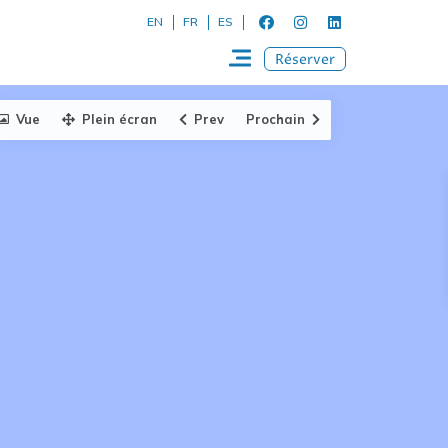
EN
FR
ES
Réserver
Vue
Plein écran
Prev
Prochain