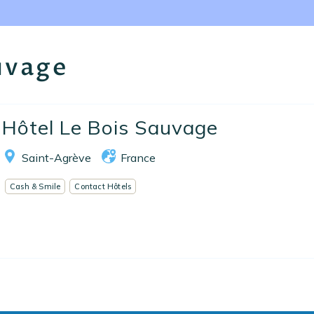
Nos collections
Notre programme de fidélité
uvage
Ecrivez-nous
EN
FR
ES
Hôtel Le Bois Sauvage
Saint-Agrève
France
Cash & Smile
Contact Hôtels