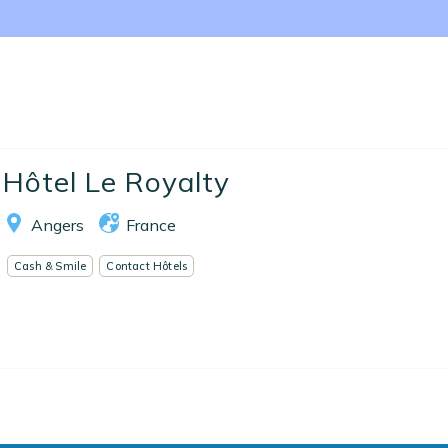
Nos collections
Notre programme de fidélité
Ecrivez-nous
EN
FR
ES
Hôtel Le Royalty
Angers
France
Cash & Smile
Contact Hôtels