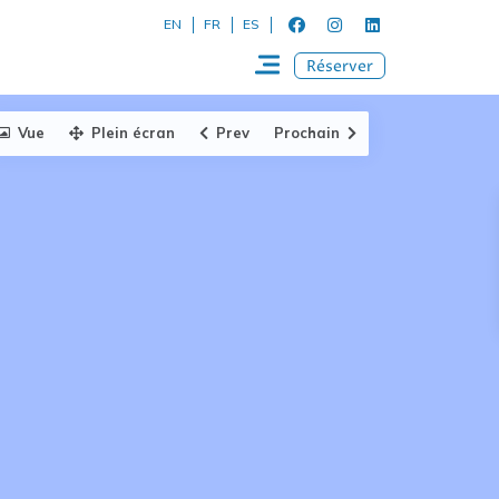
EN
FR
ES
Réserver
Vue
Plein écran
Prev
Prochain