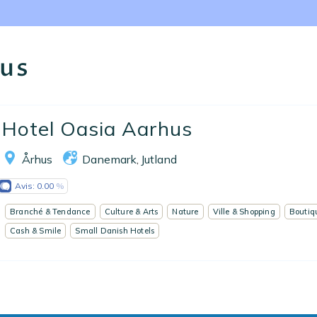
Nos collections
Notre programme de fidélité
hus
Ecrivez-nous
EN
FR
ES
Hotel Oasia Aarhus
Århus
Danemark
Jutland
,
Avis:
0.00
Branché & Tendance
Culture & Arts
Nature
Ville & Shopping
Boutiq
Cash & Smile
Small Danish Hotels