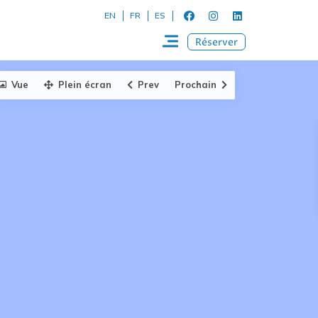
EN
FR
ES
Réserver
Vue
Plein écran
Prev
Prochain