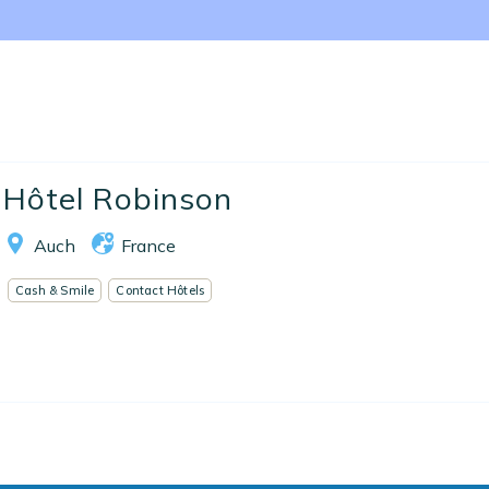
Nos collections
Notre programme de fidélité
Ecrivez-nous
EN
FR
ES
Hôtel Robinson
Auch
France
Cash & Smile
Contact Hôtels