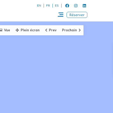
EN
FR
ES
Réserver
Vue
Plein écran
Prev
Prochain