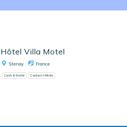
Nos collections
Notre programme de fidélité
l
Ecrivez-nous
EN
FR
ES
Hôtel Villa Motel
Stenay
France
Cash & Smile
Contact Hôtels