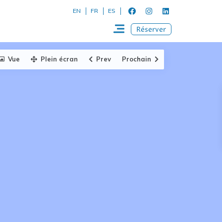
EN
FR
ES
Réserver
Vue
Plein écran
Prev
Prochain