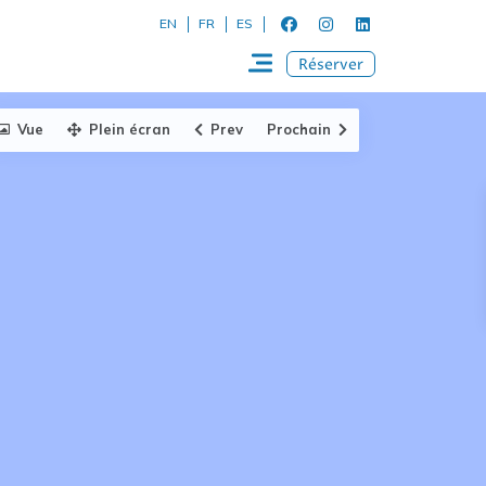
EN
FR
ES
Réserver
Vue
Plein écran
Prev
Prochain