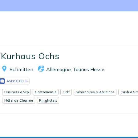
Nos collections
Notre programme de fidélité
Ecrivez-nous
EN
FR
ES
Kurhaus Ochs
Schmitten
Allemagne
Taunus Hesse
,
Avis:
0.00
Business & Vrp
Gastronomie
Golf
Séminaires & Réunions
Cash & Sm
Hôtel de Charme
Ringhotels