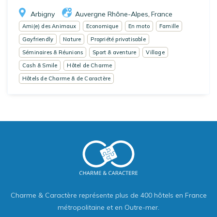
Arbigny
Auvergne Rhône-Alpes
France
,
Ami(e) des Animaux
Economique
En moto
Famille
Gayfriendly
Nature
Propriété privatisable
Séminaires & Réunions
Sport & aventure
Village
Cash & Smile
Hôtel de Charme
Hôtels de Charme & de Caractère
Charme & Caractère représente plus de 400 hôtels en France
métropolitaine et en Outre-mer.