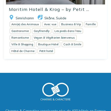
Maritim Hotell & Krog – by Petit ...
Simrishamn
Skåne
Suède
,
Ami(e) des Animaux
Avec vue
Business & Vrp
Famille
Gastronomie
Gayfriendly
Les pieds dans l'eau
Romantisme
Vegan & Végétarien bienvenus
Ville & Shopping
Boutique Hotel
Cash & Smile
Hôtel de Charme
Petit hotel
Charme & Caractère représente plus de 400 hôtels en France