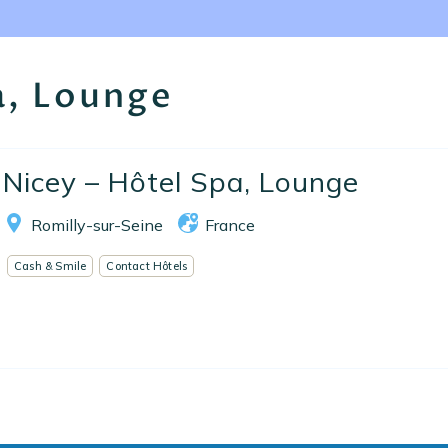
Nos collections
Notre programme de fidélité
a, Lounge
Ecrivez-nous
EN
FR
ES
Nicey – Hôtel Spa, Lounge
Romilly-sur-Seine
France
Cash & Smile
Contact Hôtels