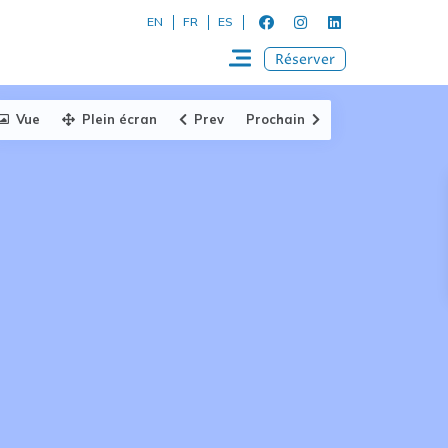
EN
FR
ES
Réserver
Vue
Plein écran
Prev
Prochain