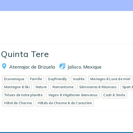
Nos collections
Notre programme de fidélité
Ecrivez-nous
EN
FR
ES
Quinta Tere
Atemajac de Brizuela
Jalisco
Mexique
,
Economique
Famille
Gayfriendly
Insolite
Mariages & Lune de miel
Montagne & Ski
Nature
Romantisme
Séminaires & Réunions
Sport 
Trésors de notre planète
Vegan & Végétarien bienvenus
Cash & Smile
Hôtel de Charme
Hôtels de Charme & de Caractère