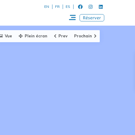
EN
FR
ES
Réserver
Vue
Plein écran
Prev
Prochain