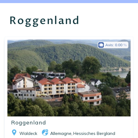
EN
FR
ES
Roggenland
Avis:
0.00
Roggenland
Waldeck
Allemagne
Hessisches Bergland
,